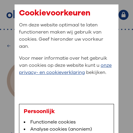
Cookievoorkeuren
Om deze website optimaal te laten
functioneren maken wij gebruik van
Primaire website navigatie
: waar bent u naar op zoek?
cookies. Geef hieronder uw voorkeur
MijnOLVG
Home
Oncologisch Centrum
aan.
: veilig en online uw medische
Zoekwoorden
Voor meer informatie over het gebruik
gegevens inzien
Afdelingen
van cookies op deze website kunt u
onze
Veel gezocht:
Bloedafname
,
MijnOLVG
,
Digitalisering
privacy- en cookieverklaring
bekijken.
MijnOLVG is het patiëntenportaal van OLVG. In
Medische informatie
MijnOLVG kunt u uw medische gegevens zien. Op
elk moment, wanneer het u uitkomt. OLVG breidt
Uw bezoek aan OLVG
MijnOLVG steeds verder uit, zodat u zelf meer
digitaal kunt regelen. Met MijnOLVG kunnen we u
drs. N. Bode
sneller helpen.
Uw verblijf in OLVG
Persoonlijk
chirurg
Functionele cookies
Direct naar MijnOLVG
Lees meer
Werken bij OLVG
Analyse cookies (anoniem)