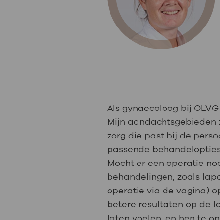
Medische
steeds verder uit, zodat u zelf mee
we u sneller helpen.
Uw bezoe
Direct naar MijnOLVG
Lee
Uw verbli
Als gynaecoloog bij OLVG 
Mijn aandachtsgebieden z
zorg die past bij de pers
Werken b
passende behandelopties, 
Mocht er een operatie nod
behandelingen, zoals lapa
Contact
operatie via de vagina) o
betere resultaten op de l
laten voelen, en hen te 