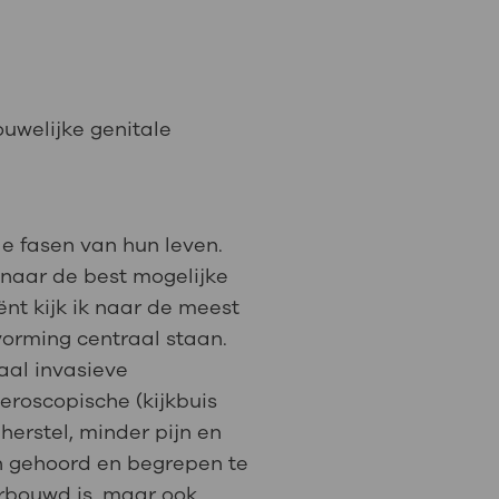
: naar uw dossier
Inloggen MijnOLVG
uwelijke genitale
le fasen van hun leven.
 naar de best mogelijke
ënt kijk ik naar de meest
vorming centraal staan.
aal invasieve
eroscopische (kijkbuis
herstel, minder pijn en
ch gehoord en begrepen te
erbouwd is, maar ook