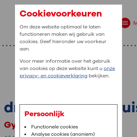
Cookievoorkeuren
Om deze website optimaal te laten
functioneren maken wij gebruik van
cookies. Geef hieronder uw voorkeur
aan.
Voor meer informatie over het gebruik
van cookies op deze website kunt u
onze
r bent u naar op zo
privacy- en cookieverklaring
bekijken.
 website navigatie
e uw medische gegevens
drs. M.A.T. Berghui
en
Persoonlijk
Gynaecoloog
van OLVG. In MijnOLVG kunt u uw medische
Bloedafname
Functionele cookies
,
MijnOLVG
,
Digitalisering
neer het u uitkomt. OLVG breidt MijnOLVG
Analyse cookies (anoniem)