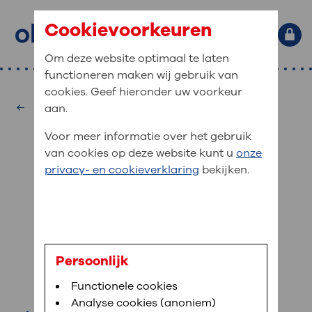
Cookievoorkeuren
Om deze website optimaal te laten
functioneren maken wij gebruik van
Primaire website navigatie
: waar bent u naar op zoek?
cookies. Geef hieronder uw voorkeur
MijnOLVG
Home
Intensive Care
aan.
: veilig en online uw medische
Zoekwoorden
Voor meer informatie over het gebruik
gegevens inzien
Afdelingen
van cookies op deze website kunt u
onze
Veel gezocht:
Bloedafname
,
MijnOLVG
,
Digitalisering
privacy- en cookieverklaring
bekijken.
MijnOLVG is het patiëntenportaal van OLVG. In
Medische informatie
MijnOLVG kunt u uw medische gegevens zien. Op
elk moment, wanneer het u uitkomt. OLVG breidt
Uw bezoek aan OLVG
MijnOLVG steeds verder uit, zodat u zelf meer
digitaal kunt regelen. Met MijnOLVG kunnen we u
drs. M. Leeda
sneller helpen.
Uw verblijf in OLVG
Persoonlijk
Intensivist
Functionele cookies
Direct naar MijnOLVG
Lees meer
Werken bij OLVG
Analyse cookies (anoniem)