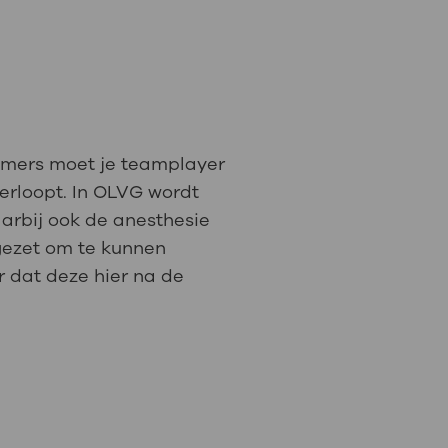
: naar uw dossier
Inloggen MijnOLVG
amers moet je teamplayer
erloopt. In OLVG wordt
arbij ook de anesthesie
lgezet om te kunnen
r dat deze hier na de