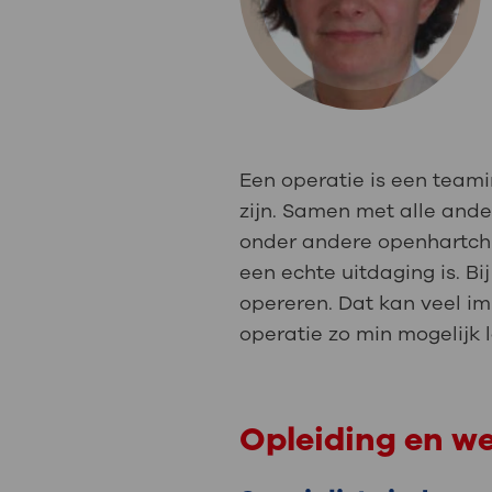
Medische
steeds verder uit, zodat u zelf mee
we u sneller helpen.
Uw bezoe
Direct naar MijnOLVG
Lee
Een operatie is een team
Uw verbli
zijn. Samen met alle and
onder andere openhartchir
een echte uitdaging is. B
opereren. Dat kan veel im
Werken b
operatie zo min mogelijk l
Contact
Opleiding en w