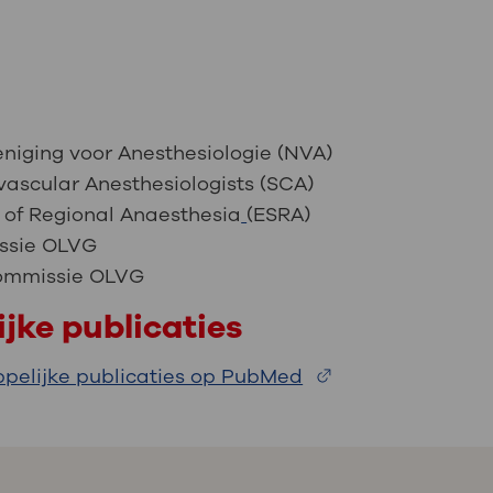
niging voor Anesthesiologie (NVA)
vascular Anesthesiologists (SCA)
 of Regional Anaesthesia
(ESRA)
ssie OLVG
commissie OLVG
jke publicaties
pelijke publicaties op PubMed