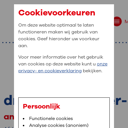
Cookievoorkeuren
Om deze website optimaal te laten
functioneren maken wij gebruik van
cookies. Geef hieronder uw voorkeur
aan.
Voor meer informatie over het gebruik
van cookies op deze website kunt u
onze
r bent u naar op zo
privacy- en cookieverklaring
bekijken.
 website navigatie
e uw medische gegevens
drs. K.E. Demeyer
en
Persoonlijk
anesthesioloog
van OLVG. In MijnOLVG kunt u uw medische
Bloedafname
Functionele cookies
,
MijnOLVG
,
Digitalisering
neer het u uitkomt. OLVG breidt MijnOLVG
Analyse cookies (anoniem)