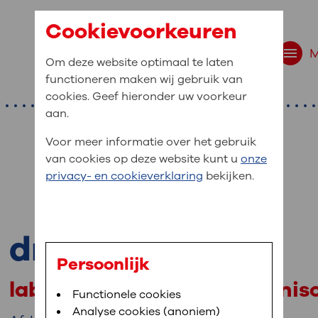
Cookievoorkeuren
Om deze website optimaal te laten
functioneren maken wij gebruik van
cookies. Geef hieronder uw voorkeur
aan.
Voor meer informatie over het gebruik
van cookies op deze website kunt u
onze
r bent u naar op zo
privacy- en cookieverklaring
bekijken.
 website navigatie
e uw medische gegevens
dr. S.M. Smits
en
Persoonlijk
laboratoriumspecialist klini
van OLVG. In MijnOLVG kunt u uw medische
Bloedafname
Functionele cookies
,
MijnOLVG
,
Digitalisering
neer het u uitkomt. OLVG breidt MijnOLVG
Analyse cookies (anoniem)