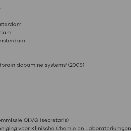
e
msterdam
rdam
Amsterdam
idbrain dopamine systems' (2005)
ommissie OLVG (secretaris)
eniging voor Klinische Chemie en Laboratoriumge