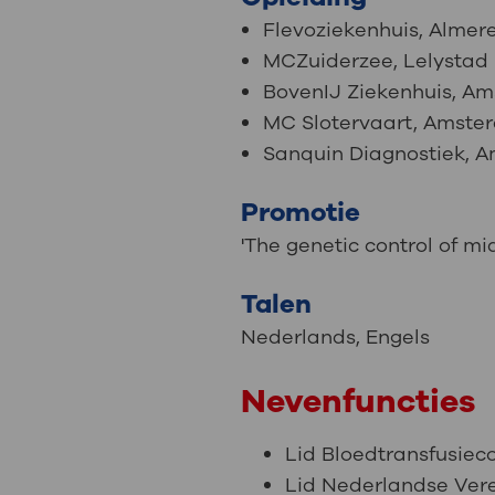
Flevoziekenhuis, Almer
MCZuiderzee, Lelystad
BovenIJ Ziekenhuis, A
MC Slotervaart, Amste
Sanquin Diagnostiek, 
Promotie
'The genetic control of m
Talen
Nederlands
,
Engels
Nevenfuncties
Lid Bloedtransfusiec
Lid Nederlandse Ver