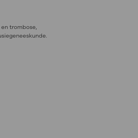
: naar uw dossier
 en trombose,
Inloggen MijnOLVG
usiegeneeskunde.