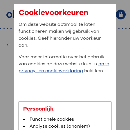
Cookievoorkeuren
Om deze website optimaal te laten
functioneren maken wij gebruik van
Primaire website navigatie
: waar bent u naar op zoek?
cookies. Geef hieronder uw voorkeur
MijnOLVG
Home
Urologie
aan.
: veilig en online uw medische
Zoekwoorden
Voor meer informatie over het gebruik
gegevens inzien
Afdelingen
van cookies op deze website kunt u
onze
Veel gezocht:
Bloedafname
,
MijnOLVG
,
Digitalisering
privacy- en cookieverklaring
bekijken.
MijnOLVG is het patiëntenportaal van OLVG. In
Medische informatie
MijnOLVG kunt u uw medische gegevens zien. Op
elk moment, wanneer het u uitkomt. OLVG breidt
Uw bezoek aan OLVG
MijnOLVG steeds verder uit, zodat u zelf meer
digitaal kunt regelen. Met MijnOLVG kunnen we u
J.H. Audier
sneller helpen.
Uw verblijf in OLVG
Persoonlijk
Physician Assistant
Functionele cookies
Direct naar MijnOLVG
Lees meer
Werken bij OLVG
Analyse cookies (anoniem)