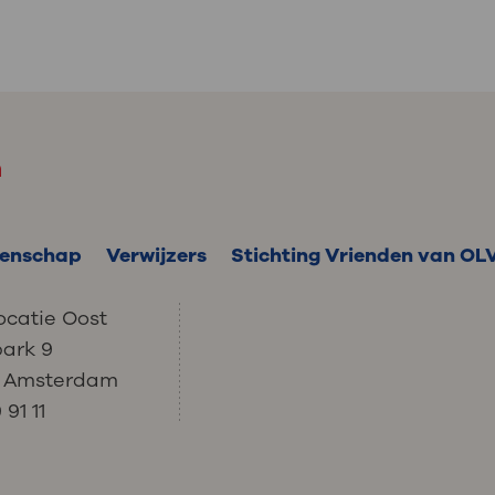
m
enschap
Verwijzers
Stichting Vrienden van OL
ocatie Oost
park 9
C Amsterdam
91 11