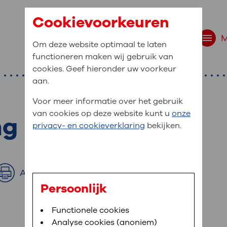
Cookievoorkeuren
Om deze website optimaal te laten
functioneren maken wij gebruik van
cookies. Geef hieronder uw voorkeur
aan.
Voor meer informatie over het gebruik
van cookies op deze website kunt u
onze
ng
r bent u naar op zo
privacy- en cookieverklaring
bekijken.
 website navigatie
e uw medische gegevens
Afdrukken
en
Persoonlijk
van OLVG. In MijnOLVG kunt u uw medische
Bloedafname
Functionele cookies
,
MijnOLVG
,
Digitalisering
neer het u uitkomt. OLVG breidt MijnOLVG
Analyse cookies (anoniem)