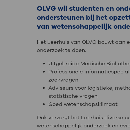
Medische
steeds verder uit, zodat u zelf mee
OLVG wil studenten en ond
we u sneller helpen.
ondersteunen bij het opzet
van wetenschappelijk onde
Uw bezoe
Direct naar MijnOLVG
Lee
Het Leerhuis van OLVG bouwt aan 
onderzoek te doen:
Uw verbli
Uitgebreide Medische Biblioth
Professionele informatiespecial
zoekvragen
Werken b
Adviseurs voor logistieke, met
statistische vragen
Goed wetenschapsklimaat
Contact
Ook verzorgt het Leerhuis diverse c
wetenschappelijk onderzoek en evid