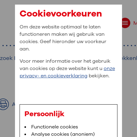
Cookievoorkeuren
Om deze website optimaal te laten
functioneren maken wij gebruik van
cookies. Geef hieronder uw voorkeur
aan.
rzoek Fertiliteit/Gynaecologie/Verloskunde/Bekk
Voor meer informatie over het gebruik
van cookies op deze website kunt u
onze
r bent u naar op zo
privacy- en cookieverklaring
bekijken.
 website navigatie
e uw medische gegevens
Afdrukken
en
Persoonlijk
van OLVG. In MijnOLVG kunt u uw medische
Bloedafname
Functionele cookies
,
MijnOLVG
,
Digitalisering
neer het u uitkomt. OLVG breidt MijnOLVG
Analyse cookies (anoniem)