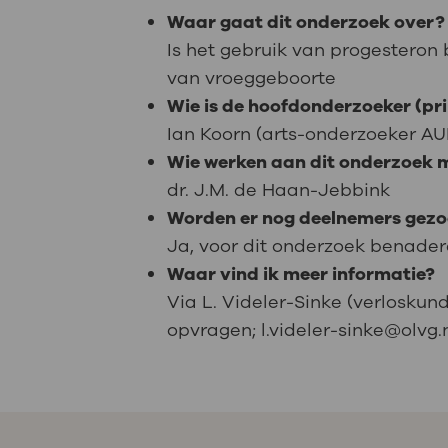
Medische
steeds verder uit, zodat u zelf mee
Waar gaat dit onderzoek over?
we u sneller helpen.
Is het gebruik van progesteron 
van vroeggeboorte
Uw bezoe
Direct naar MijnOLVG
Lee
Wie is de hoofdonderzoeker (pri
Ian Koorn (arts-onderzoeker A
Wie werken aan dit onderzoek 
Uw verbli
dr. J.M. de Haan-Jebbink
Worden er nog deelnemers gezo
Ja, voor dit onderzoek benader
Waar vind ik meer informatie?
Werken b
Via L. Videler-Sinke (verloskun
opvragen; l.videler-sinke@olvg.
Contact