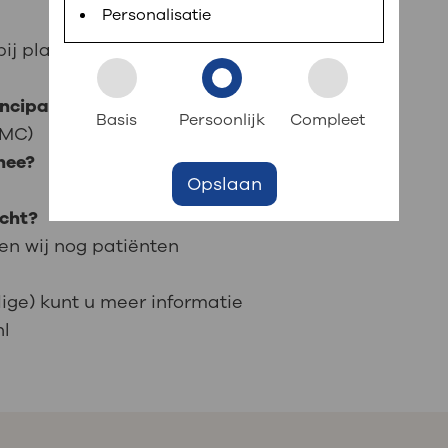
 informatie
r digitaal kunt regelen. Met MijnOLVG kunnen
Personalisatie
bij placenta previa effectief in voorkoming
k aan OLVG
s meer
ncipal investigator)?
Basis
Persoonlijk
Compleet
UMC)
mee?
Opslaan
jf in OLVG
cht?
en wij nog patiënten
ij OLVG
dige) kunt u meer informatie
nl