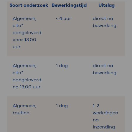
Soort onderzoek
Bewerkingstijd
Uitslag
Algemeen,
< 4 uur
direct na
cito*
bewerking
aangeleverd
voor 13.00
uur
Algemeen,
1 dag
direct na
cito*
bewerking
aangeleverd
na 13.00 uur
Algemeen,
1 dag
1-2
routine
werkdagen
na
inzending