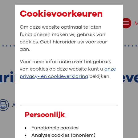
Cookievoorkeuren
Om deze website optimaal te laten
functioneren maken wij gebruik van
cookies. Geef hieronder uw voorkeur
aan.
Voor meer informatie over het gebruik
van cookies op deze website kunt u
onze
aring patiëntgegev
r bent u naar op zo
privacy- en cookieverklaring
bekijken.
 website navigatie
e uw medische gegevens
Afdrukken
en
Persoonlijk
van OLVG. In MijnOLVG kunt u uw medische
Bloedafname
Functionele cookies
,
MijnOLVG
,
Uw bezoek aan OLVG
neer het u uitkomt. OLVG breidt MijnOLVG
Analyse cookies (anoniem)