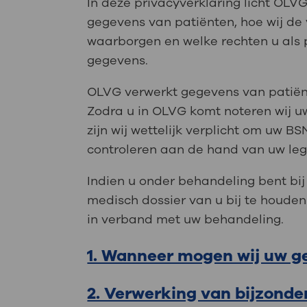
Medische
In deze privacyverklaring licht OL
steeds verder uit, zodat u zelf mee
gegevens van patiënten, hoe wij de
we u sneller helpen.
waarborgen en welke rechten u als 
gegevens.
Uw bezoe
Direct naar MijnOLVG
Lee
OLVG verwerkt gegevens van patiënt
Zodra u in OLVG komt noteren wij 
Uw verbli
zijn wij wettelijk verplicht om uw B
controleren aan de hand van uw leg
Indien u onder behandeling bent bij 
Werken b
medisch dossier van u bij te houde
in verband met uw behandeling.
1. Wanneer mogen wij uw 
Contact
2. Verwerking van bijzond