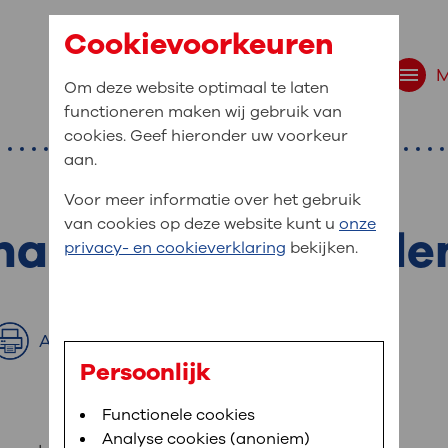
Cookievoorkeuren
Om deze website optimaal te laten
functioneren maken wij gebruik van
cookies. Geef hieronder uw voorkeur
aan.
Voor meer informatie over het gebruik
van cookies op deze website kunt u
onze
handelvoorwaarde
r bent u naar op zo
privacy- en cookieverklaring
bekijken.
 website navigatie
e uw medische gegevens
Afdrukken
en
Persoonlijk
van OLVG. In MijnOLVG kunt u uw medische
Bloedafname
Functionele cookies
,
MijnOLVG
,
Uw bezoek aan OLVG
neer het u uitkomt. OLVG breidt MijnOLVG
Analyse cookies (anoniem)