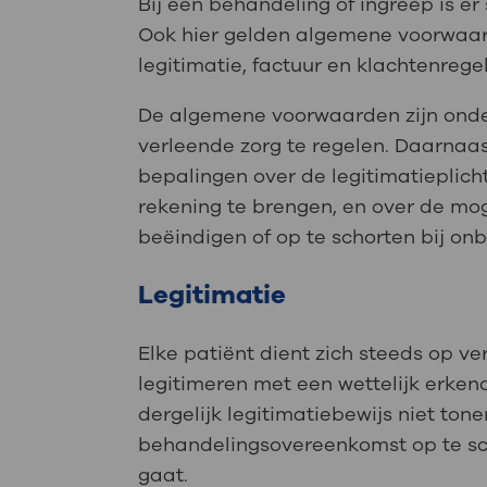
Medische
Bij een behandeling of ingreep is 
steeds verder uit, zodat u zelf mee
Ook hier gelden algemene voorwaar
we u sneller helpen.
legitimatie, factuur en klachtenregel
Uw bezoe
Direct naar MijnOLVG
Lee
De algemene voorwaarden zijn onde
verleende zorg te regelen. Daarna
bepalingen over de legitimatieplich
Uw verbli
rekening te brengen, en over de mo
beëindigen of op te schorten bij onb
Legitimatie
Werken b
Elke patiënt dient zich steeds op v
legitimeren met een wettelijk erken
Contact
dergelijk legitimatiebewijs niet ton
behandelingsovereenkomst op te sch
gaat.