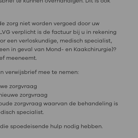
brief te kunnen overhandigen. Dit is ook
l de zorg niet worden vergoed door uw
VG verplicht is de factuur bij u in rekening
r een verloskundige, medisch specialist,
alleen in geval van Mond- en Kaakchirurgie)?
rief meeneemt.
n verwijsbrief mee te nemen:
uwe zorgvraag
 nieuwe zorgvraag
 oude zorgvraag waarvan de behandeling is
isch specialist.
en die spoedeisende hulp nodig hebben.