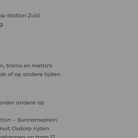
p station Zuid.
g.
n, trams en metro's
k of op andere tijden.
t onder andere op
ation – Surinameplein.
nuit Osdorp rijden
rstappen op tram 17.