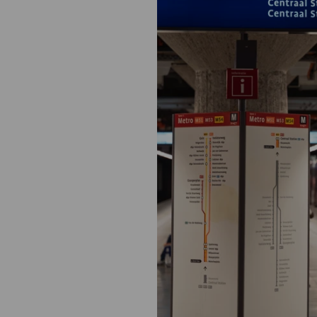
Medische
steeds verder uit, zodat u zelf mee
we u sneller helpen.
Uw bezoe
Direct naar MijnOLVG
Lee
Uw verbli
Werken b
Contact