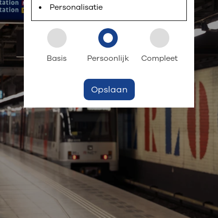
 informatie
r digitaal kunt regelen. Met MijnOLVG kunnen
Personalisatie
k aan OLVG
s meer
Basis
Persoonlijk
Compleet
Opslaan
jf in OLVG
ij OLVG