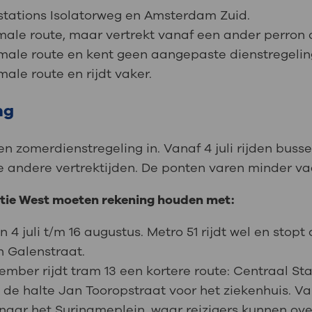
n stations Isolatorweg en Amsterdam Zuid.
rmale route, maar vertrekt vanaf een ander perron o
rmale route en kent geen aangepaste dienstregelin
male route en rijdt vaker.
ng
 zomerdienstregeling in. Vanaf 4 juli rijden busse
 andere vertrektijden. De ponten varen minder vaa
atie West moeten rekening houden met:
an 4 juli t/m 16 augustus. Metro 51 rijdt wel en stop
n Galenstraat.
tember rijdt tram 13 een kortere route: Centraal St
 de halte Jan Tooropstraat voor het ziekenhuis. Va
naar het Surinameplein, waar reizigers kunnen ove