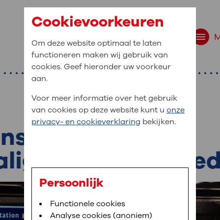
Cookievoorkeuren
Om deze website optimaal te laten
functioneren maken wij gebruik van
cookies. Geef hieronder uw voorkeur
aan.
Voor meer informatie over het gebruik
van cookies op deze website kunt u
onze
r bent u naar op zo
privacy- en cookieverklaring
bekijken.
 website navigatie
nstregeling en
e uw medische gegevens
alige werkzaamhe
en
Persoonlijk
van OLVG. In MijnOLVG kunt u uw medische
Bloedafname
Functionele cookies
,
MijnOLVG
,
Digitalisering
neer het u uitkomt. OLVG breidt MijnOLVG
Analyse cookies (anoniem)