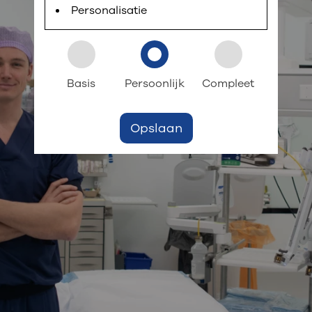
 informatie
r digitaal kunt regelen. Met MijnOLVG kunnen
Personalisatie
k aan OLVG
s meer
Basis
Persoonlijk
Compleet
Opslaan
jf in OLVG
ij OLVG