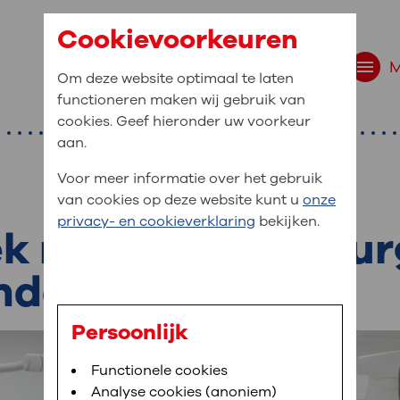
Cookievoorkeuren
Om deze website optimaal te laten
functioneren maken wij gebruik van
cookies. Geef hieronder uw voorkeur
aan.
Voor meer informatie over het gebruik
van cookies op deze website kunt u
onze
r bent u naar op zo
privacy- en cookieverklaring
bekijken.
 website navigatie
k naar darmchirurg
e uw medische gegevens
deling
en
Persoonlijk
van OLVG. In MijnOLVG kunt u uw medische
Bloedafname
Functionele cookies
,
MijnOLVG
,
Digitalisering
neer het u uitkomt. OLVG breidt MijnOLVG
Analyse cookies (anoniem)