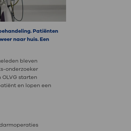
behandeling. Patiënten
weer naar huis. Een
 geleden bleven
rts-onderzoeker
In OLVG starten
patiënt en lopen een
l darmoperaties