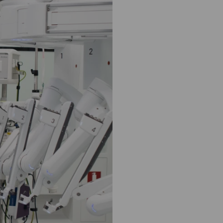
: naar uw dossier
Inloggen MijnOLVG