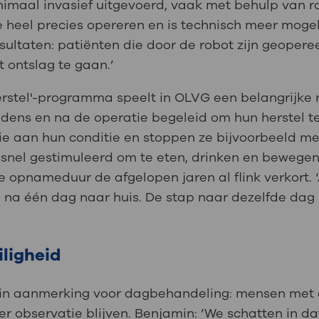
maal invasief uitgevoerd, vaak met behulp van ro
heel precies opereren en is technisch meer mogelij
resultaten: patiënten die door de robot zijn geope
 ontslag te gaan.’
erstel'-programma speelt in OLVG een belangrijke 
jdens en na de operatie begeleid om hun herstel t
ie aan hun conditie en stoppen ze bijvoorbeeld met
 snel gestimuleerd om te eten, drinken en bewegen
 opnameduur de afgelopen jaren al flink verkort. ‘
 na één dag naar huis. De stap naar dezelfde dag
ligheid
 in aanmerking voor dagbehandeling: mensen met 
r observatie blijven. Benjamin: ’We schatten in d