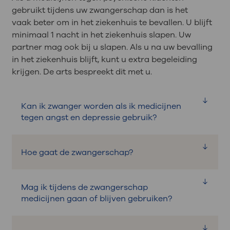
gebruikt tijdens uw zwangerschap dan is het
vaak beter om in het ziekenhuis te bevallen. U blijft
minimaal 1 nacht in het ziekenhuis slapen. Uw
partner mag ook bij u slapen. Als u na uw bevalling
in het ziekenhuis blijft, kunt u extra begeleiding
krijgen. De arts bespreekt dit met u.
Kan ik zwanger worden als ik medicijnen
tegen angst en depressie gebruik?
Ja, de medicijnen hebben geen invloed op
Hoe gaat de zwangerschap?
uw vruchtbaarheid. Er is ook geen hogere
kans op een miskraam.
De zwangerschap gaat hetzelfde als bij
Mag ik tijdens de zwangerschap
andere zwangere vrouwen. De
medicijnen gaan of blijven gebruiken?
verloskundige kan u meestal helpen.
Een zwangerschap en bevalling kunnen