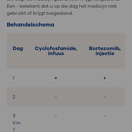
Een - betekent dat u op die dag het medicijn niet
gebruikt of krijgt toegediend.
Behandelschema
Dag
Cyclofosfamide,
Bortezomib,
infuus
injectie
1
+
+
2
-
-
3
-
-
t/m
7