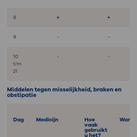
8
+
+
9
-
-
10
-
-
t/m
21
Middelen tegen misselijkheid, braken en
obstipatie
Dag
Medicijn
Hoe
Wanne
vaak
gebruikt
u het?