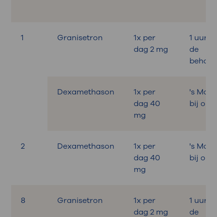
1
Granisetron
1x per
1 uur v
dag 2 mg
de
behand
Dexamethason
1x per
's Mor
dag 40
bij ontb
mg
2
Dexamethason
1x per
's Mor
dag 40
bij ontb
mg
8
Granisetron
1x per
1 uur v
dag 2 mg
de