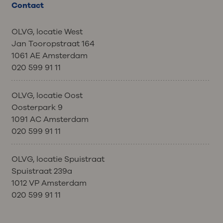
Contact
Voor iedere kuur worden uw
bloedwaarden bepaald. Zo kunnen
we controleren of u voldoende
OLVG, locatie West
hersteld bent om met de volgende
Jan Tooropstraat 164
behandeling te starten.
1061 AE Amsterdam
Uw arts of verpleegkundig specialist
020 599 91 11
kan besluiten de dosering van de
behandeling aan te passen of de
OLVG, locatie Oost
behandeling uit te stellen.
Oosterpark 9
1091 AC Amsterdam
020 599 91 11
OLVG, locatie Spuistraat
Spuistraat 239a
1012 VP Amsterdam
020 599 91 11