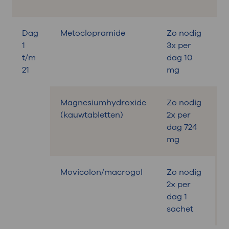
Dag
Metoclopramide
Zo nodig
B
1
3x per
t/m
dag 10
21
mg
Magnesiumhydroxide
Zo nodig
B
(kauwtabletten)
2x per
dag 724
mg
Movicolon/macrogol
Zo nodig
2x per
dag 1
sachet