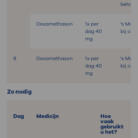
behand
Dexamethason
1x per
's Mor
dag 40
bij ontb
mg
9
Dexamethason
1x per
's Mor
dag 40
bij ontb
mg
Zo nodig
Dag
Medicijn
Hoe
vaak
gebruikt
u het?