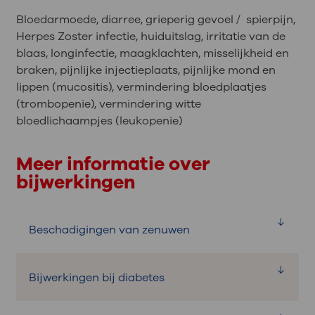
Bloedarmoede, diarree, grieperig gevoel / spierpijn,
Herpes Zoster infectie, huiduitslag, irritatie van de
blaas, longinfectie, maagklachten, misselijkheid en
braken, pijnlijke injectieplaats, pijnlijke mond en
lippen (mucositis), vermindering bloedplaatjes
(trombopenie), vermindering witte
bloedlichaampjes (leukopenie)
Meer informatie over
bijwerkingen
Beschadigingen van zenuwen
Bijwerkingen bij diabetes
Wat is het?
De uiteinden van de zenuwen van