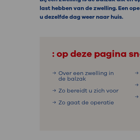
Medische
steeds verder uit, zodat u zelf mee
last hebben van de zwelling. Een ope
we u sneller helpen.
u dezelfde dag weer naar huis.
Uw bezoe
Direct naar MijnOLVG
Lee
: op deze pagina sn
Uw verbli
Over een zwelling in
de balzak
Werken b
Zo bereidt u zich voor
Zo gaat de operatie
Contact