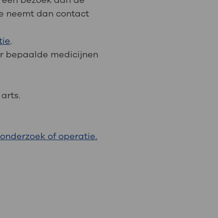
of een bezoek aan de
ie neemt dan contact
tie
.
or bepaalde medicijnen
arts.
 onderzoek of operatie.