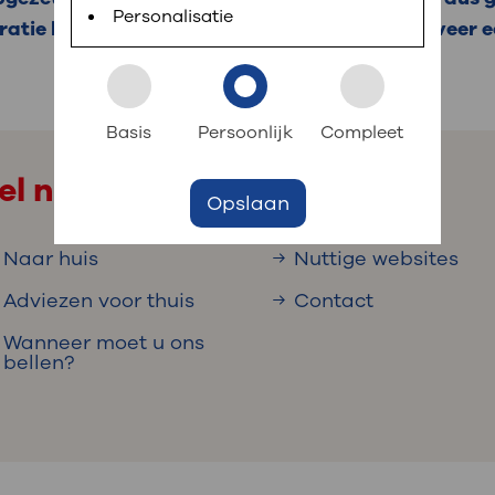
 informatie
r digitaal kunt regelen. Met MijnOLVG kunnen
Personalisatie
ratie kan dan helpen. De operatie duurt ongeveer e
k aan OLVG
s meer
Basis
Persoonlijk
Compleet
el naar
Opslaan
jf in OLVG
Naar huis
Nuttige websites
Adviezen voor thuis
Contact
ij OLVG
Wanneer moet u ons
bellen?