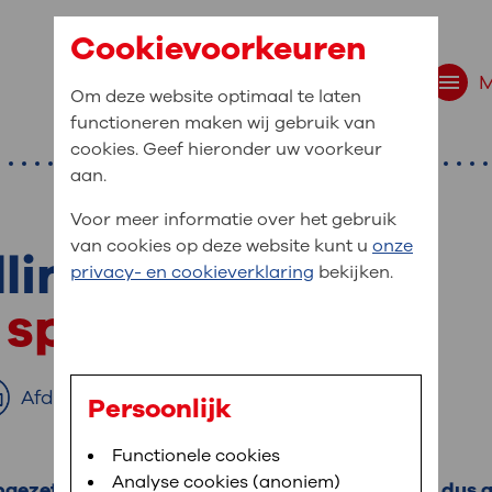
Cookievoorkeuren
Om deze website optimaal te laten
functioneren maken wij gebruik van
cookies. Geef hieronder uw voorkeur
aan.
Voor meer informatie over het gebruik
van cookies op deze website kunt u
onze
ling in de balzak
r bent u naar op zo
privacy- en cookieverklaring
bekijken.
 website navigatie
f spermatocèle
e uw medische gegevens
en
Afdrukken
Persoonlijk
van OLVG. In MijnOLVG kunt u uw medische
Bloedafname
Functionele cookies
,
MijnOLVG
,
Digitalisering
neer het u uitkomt. OLVG breidt MijnOLVG
Analyse cookies (anoniem)
opgezet. De zwelling is niet kwaadaardig. Het is dus