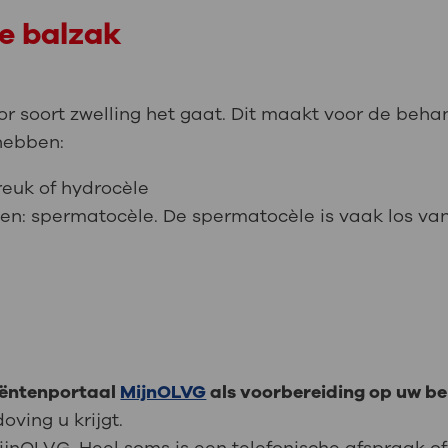
de balzak
oor soort zwelling het gaat. Dit maakt voor de beha
hebben:
euk of hydrocèle
en: spermatocèle. De spermatocèle is vaak los van
tiëntenportaal
MijnOLVG
als voorbereiding op uw be
oving u krijgt.