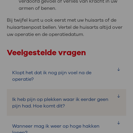
verdoofd gevoel of verlies van kracht in uw
armen of benen.
Bij twijfel kunt u ook eerst met uw huisarts of de
huisartsenpost bellen. Vertel de huisarts altijd over
uw operatie en de operatiedatum.
Veelgestelde vragen
Klopt het dat ik nog pijn voel na de
operatie?
De zenuw heeft tijd nodig om te herstellen.
Ik heb pijn op plekken waar ik eerder geen
Na de operatie duurt het vaak nog 6 tot 8
pijn had. Hoe komt dit?
weken voordat de zenuw is hersteld.
Hierdoor kunt u pijn voelen na de
Pijn in de liezen, een doof gevoel in uw
operatie. De pijn zal langzaam minder
Wanneer mag ik weer op hoge hakken
bovenbenen of billen en kramp of pijn in
worden.
lopen?