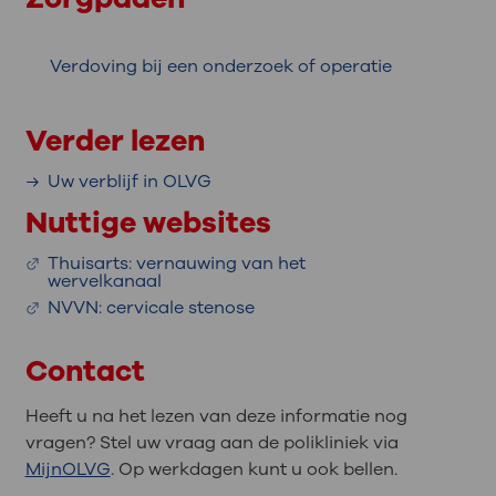
bijvoorbeeld eerst hardlopen om te kijken
hoe u zich voelt. Zorg dat u goede
schoenen heeft en begin met hardlopen
Verdoving bij een onderzoek of operatie
op een zachte grond, zoals gras.
Verder lezen
Uw verblijf in OLVG
Nuttige websites
Thuisarts: vernauwing van het
wervelkanaal
NVVN: cervicale stenose
Contact
Heeft u na het lezen van deze informatie nog
vragen? Stel uw vraag aan de polikliniek via
MijnOLVG
. Op werkdagen kunt u ook bellen.