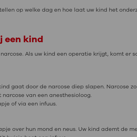
tellen op welke dag en hoe laat uw kind het onder
j een kind
 narcose. Als uw kind een operatie krijgt, komt er 
kind gaat door de narcose diep slapen. Narcose zor
gt narcose van een anesthesioloog.
je of via een infuus.
n kapje over hun mond en neus. Uw kind ademt de med