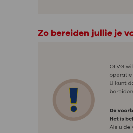
Zo bereiden jullie je v
OLVG wil
operatie 
U kunt d
bereiden
De voorb
Het is be
Als u de 