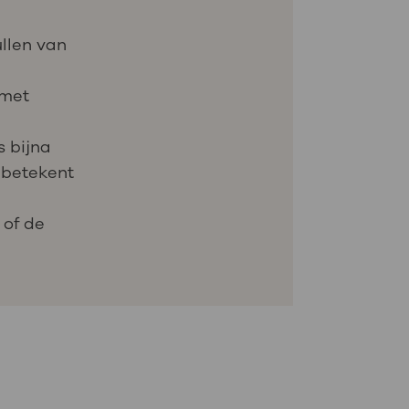
ullen van
 met
s bijna
t betekent
 of de