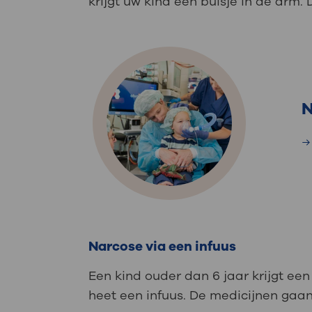
krijgt uw kind een buisje in de arm. 
N
Narcose via een infuus
Een kind ouder dan 6 jaar krijgt een 
heet een infuus. De medicijnen gaan 