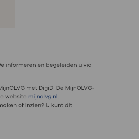
e informeren en begeleiden u via
n MijnOLVG met DigiD. De MijnOLVG-
 de website
mijnolvg.nl
.
maken of inzien? U kunt dit