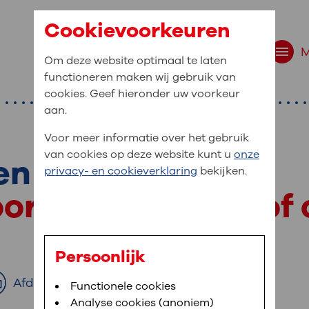
Cookievoorkeuren
Om deze website optimaal te laten
functioneren maken wij gebruik van
cookies. Geef hieronder uw voorkeur
aan.
Voor meer informatie over het gebruik
van cookies op deze website kunt u
onze
en kind
r bent u naar op zo
privacy- en cookieverklaring
bekijken.
 website navigatie
oor een operatie of
e uw medische gegevens
en
Persoonlijk
van OLVG. In MijnOLVG kunt u uw medische
Afdrukken
Bloedafname
Functionele cookies
,
MijnOLVG
,
Digitalisering
neer het u uitkomt. OLVG breidt MijnOLVG
Analyse cookies (anoniem)