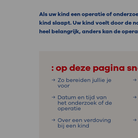
Medische
steeds verder uit, zodat u zelf mee
we u sneller helpen.
Als uw kind een operatie of onderzoe
kind slaapt. Uw kind voelt door de n
Uw bezoe
Direct naar MijnOLVG
Lee
heel belangrijk, anders kan de opera
Uw verbli
: op deze pagina sn
Zo bereiden jullie je
voor
Werken b
Datum en tijd van
het onderzoek of de
operatie
Contact
Over een verdoving
bij een kind