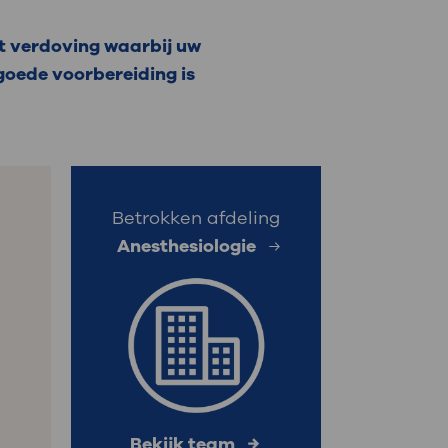
: naar uw dossier
rt verdoving waarbij uw
 goede voorbereiding is
Inloggen MijnOLVG
Betrokken afdeling
Anesthesiologie
Bekijk team