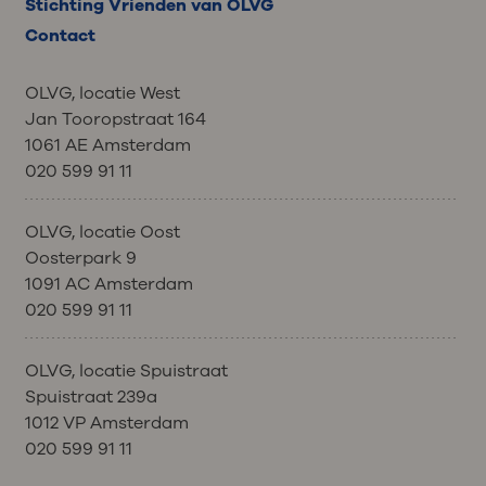
Stichting Vrienden van OLVG
Als u problemen ervaart met uw
bent afgevallen.
Contact
seksualiteit dan kunnen we u
Wat kunnen wij voor u doen?
verwijzen naar een seksuoloog.
OLVG, locatie West
Bij ernstige klachten kunnen wij u
Jan Tooropstraat 164
doorverwijzen naar de diëtist.
1061 AE Amsterdam
020 599 91 11
OLVG, locatie Oost
Oosterpark 9
1091 AC Amsterdam
020 599 91 11
OLVG, locatie Spuistraat
Spuistraat 239a
1012 VP Amsterdam
020 599 91 11