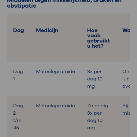
Middelen tegen misselijkheid, braken en
obstipatie
Dag
Medicijn
Hoe
Wann
vaak
gebruikt
u het?
Dag
Metoclopramide
3x per
Ontbij
1
dag 10
lunch,
mg
avond
Dag
Metoclopramide
Zo nodig
Bij
2
3x per
missel
t/m
dag 10
45
mg