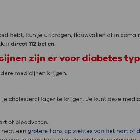
bloed hebt, kun je uitdrogen, flauwvallen of in coma r
 dan
direct 112
bellen
.
jnen zijn er voor diabetes typ
ndere medicijnen krijgen:
e cholesterol lager te krijgen. Je kunt deze medicij
art of bloedvaten.
n hebt een
grotere kans op ziektes van het hart of
en hebt een grotere kans op een hoog cholesterol o