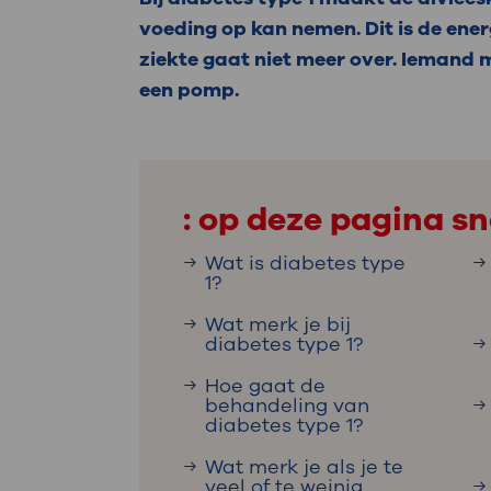
Medische
steeds verder uit, zodat u zelf mee
voeding op kan nemen. Dit is de ener
we u sneller helpen.
ziekte gaat niet meer over. Iemand m
een pomp.
Uw bezoe
Direct naar MijnOLVG
Lee
Uw verbli
: op deze pagina sn
Wat is diabetes type
1?
Werken b
Wat merk je bij
diabetes type 1?
Hoe gaat de
behandeling van
Contact
diabetes type 1?
Wat merk je als je te
veel of te weinig