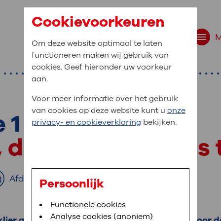
Cookievoorkeuren
Om deze website optimaal te laten
functioneren maken wij gebruik van
cookies. Geef hieronder uw voorkeur
aan.
Voor meer informatie over het gebruik
van cookies op deze website kunt u
onze
 1
r bent u naar op zo
privacy- en cookieverklaring
bekijken.
 website navigatie
, diabetes mellitus 
e uw medische gegevens
en
Afdrukken
Persoonlijk
van OLVG. In MijnOLVG kunt u uw medische
Bloedafname
Functionele cookies
,
MijnOLVG
,
Digitalisering
neer het u uitkomt. OLVG breidt MijnOLVG
Analyse cookies (anoniem)
lier geen insuline meer aan. Insuline zorgt ervoor 