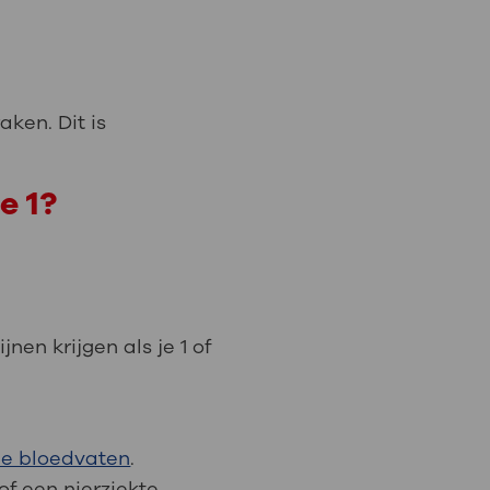
aken. Dit is
e 1?
nen krijgen als je 1 of
 de bloedvaten
.
f een nierziekte.