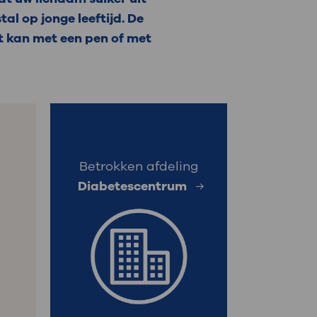
al op jonge leeftijd. De
: naar uw dossier
at kan met een pen of met
Inloggen MijnOLVG
Betrokken afdeling
Diabetescentrum