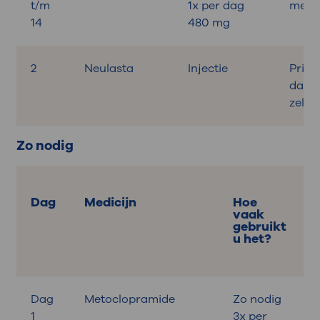
t/m
1x per dag
met o
14
480 mg
2
Neulasta
Injectie
Priks
daar
zelfs
Zo nodig
Dag
Medicijn
Hoe
vaak
gebruikt
u het?
Dag
Metoclopramide
Zo nodig
B
1
3x per