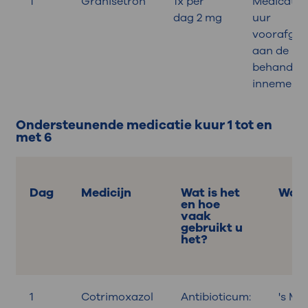
1
Granisetron
1x per
Medicatie 
dag 2 mg
uur
voorafga
aan de
behandeli
innemen
Ondersteunende medicatie kuur 1 tot en
met 6
Dag
Medicijn
Wat is het
Wan
en hoe
vaak
gebruikt u
het?
1
Cotrimoxazol
Antibioticum:
's Mo