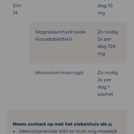
t/m
dag 10
14
mg
Magnesiumhydroxide
Zo nodig
B
(kauwtabletten)
2x per
dag 724
mg
Movicolon/macrogol
Zo nodig
B
2x per
dag 1
sachet
Neem contact op met het ziekenhuis als u;
• Metoclopramide slikt en toch nog misselijk