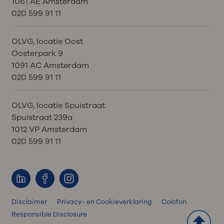
1061 AE Amsterdam
kan besluiten de dosering van de
te nemen met OLVG.
020 599 91 11
behandeling aan te passen of de
Wat kunnen wij voor u doen?
behandeling uit te stellen.
OLVG, locatie Oost
Voor iedere kuur worden uw
Oosterpark 9
bloedwaarden bepaald. Zo kunnen
1091 AC Amsterdam
we controleren of u voldoende
020 599 91 11
hersteld bent om met de volgende
behandeling te starten.
OLVG, locatie Spuistraat
Uw arts of verpleegkundig specialist
Spuistraat 239a
kan besluiten de dosering van de
1012 VP Amsterdam
behandeling aan te passen of de
020 599 91 11
behandeling uit te stellen.
Disclaimer
Privacy- en Cookieverklaring
Colofon
Responsible Disclosure