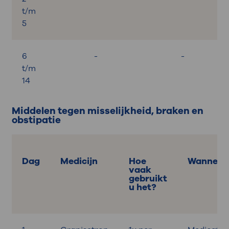
t/m
5
6
-
-
t/m
14
Middelen tegen misselijkheid, braken en
obstipatie
Dag
Medicijn
Hoe
Wanneer
vaak
gebruikt
u het?