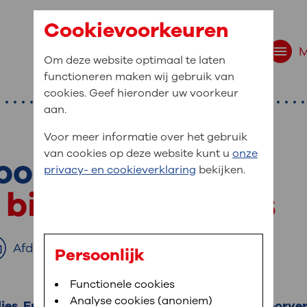
Cookievoorkeuren
Om deze website optimaal te laten
functioneren maken wij gebruik van
cookies. Geef hieronder uw voorkeur
aan.
Voor meer informatie over het gebruik
van cookies op deze website kunt u
onze
oort
r bent u naar op zo
privacy- en cookieverklaring
bekijken.
 website navigatie
 bij gehoorverlies
e uw medische gegevens
en
Afdrukken
Persoonlijk
van OLVG. In MijnOLVG kunt u uw medische
Bloedafname
Functionele cookies
,
MijnOLVG
,
Digitalisering
neer het u uitkomt. OLVG breidt MijnOLVG
Analyse cookies (anoniem)
ies. Er zijn veel soorten gehoorverlies. Bij gehoorve