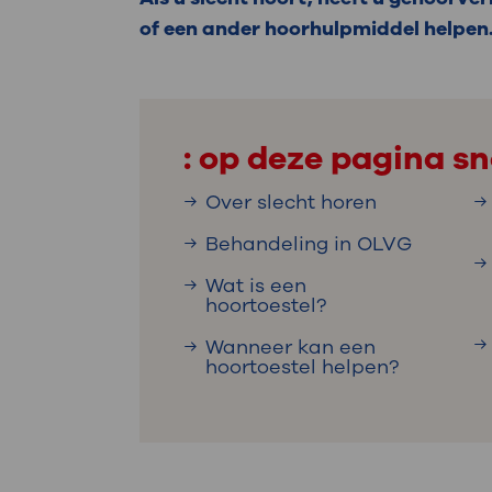
Medische
steeds verder uit, zodat u zelf mee
of een ander hoorhulpmiddel helpen.
we u sneller helpen.
Uw bezoe
Direct naar MijnOLVG
Lee
: op deze pagina sn
Over slecht horen
Uw verbli
Behandeling in OLVG
Wat is een
hoortoestel?
Werken b
Wanneer kan een
hoortoestel helpen?
Contact