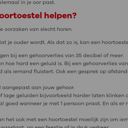
elemaal in je oor past.
oortoestel helpen?
lle oorzaken van slecht horen.
t je ouder wordt. Als dat zo is, kan een hoortoest
jgen bij een gehoorverlies van 35 decibel of meer.
n hoe hard een geluid is. Bij een gehoorverlies van
d als iemand fluistert. Ook een gesprek op afstand
jd aangepast aan jouw gehoor.
 lage geluiden bijvoorbeeld harder laten klinken 
l goed wanneer je met 1 persoon praat. En als er n
kan het ook met een hoortoestel moeilijk zijn om ie
 aanstaat, op een feestje of in druk verkeer.