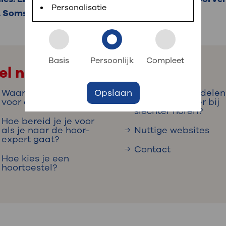
 informatie
r digitaal kunt regelen. Met MijnOLVG kunnen
Personalisatie
 Soms kunt u een operatie krijgen.
k aan OLVG
s meer
Basis
Persoonlijk
Compleet
el naar
Opslaan
Waar ga je naartoe
Welke hulpmiddelen
jf in OLVG
voor een hoortoestel?
zijn er nog meer bij
slechter horen?
Hoe bereid je je voor
als je naar de hoor-
Nuttige websites
expert gaat?
ij OLVG
Contact
Hoe kies je een
hoortoestel?