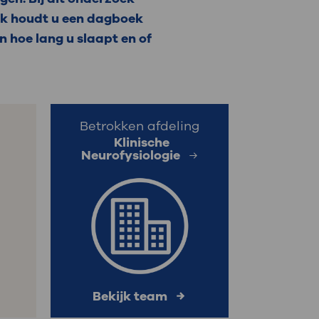
Ook houdt u een dagboek
: naar uw dossier
n hoe lang u slaapt en of
Inloggen MijnOLVG
Betrokken afdeling
Klinische
Neurofysiologie
Bekijk team