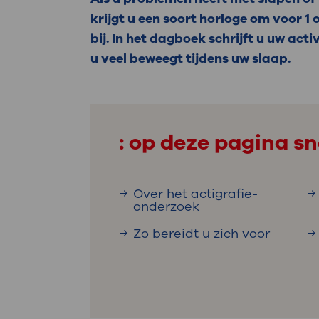
Medische
steeds verder uit, zodat u zelf mee
krijgt u een soort horloge om voor 
we u sneller helpen.
bij. In het dagboek schrijft u uw act
u veel beweegt tijdens uw slaap.
Uw bezoe
Direct naar MijnOLVG
Lee
Uw verbli
: op deze pagina sn
Over het actigrafie-
Werken b
onderzoek
Zo bereidt u zich voor
Contact