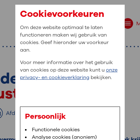
Cookievoorkeuren
Om deze website optimaal te laten
functioneren maken wij gebruik van
cookies. Geef hieronder uw voorkeur
aan.
Voor meer informatie over het gebruik
van cookies op deze website kunt u
onze
nderzoek
r bent u naar op zo
privacy- en cookieverklaring
bekijken.
 website navigatie
st en activiteit
e uw medische gegevens
en
Afdrukken
Persoonlijk
van OLVG. In MijnOLVG kunt u uw medische
Bloedafname
Functionele cookies
,
MijnOLVG
,
Digitalisering
neer het u uitkomt. OLVG breidt MijnOLVG
Analyse cookies (anoniem)
vermoeidheid, kunt u een actigrafie-onderzoek krij