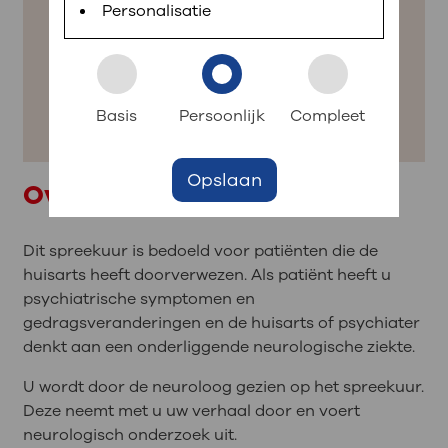
Tijden spreekuur
Personalisatie
Contact
Inloggen met DigiD
Elke werkdag van 8:30-16:00 uur
Download de MijnOLVG-app in de App Store of
Contact
: snel iets regelen?
Google Play Store of ga naar www.mijnolvg.nl.
Basis
Persoonlijk
Compleet
020 599 30 45
Log daarna eenvoudig in met uw DigiD.
Afspraak maken
Zoek een zorgverlener
Opslaan
Bezoektijden
Over dit spreekuur
Route en parkeren
Dit spreekuur is bedoeld voor patiënten die de
huisarts heeft doorverwezen. Als patiënt heeft u
: naar uw dossier
psychiatrische symptomen en
Inloggen MijnOLVG
gedragsveranderingen en de huisarts of psychiater
denkt aan een onderliggende neurologische ziekte.
U wordt door de neuroloog gezien op het spreekuur.
Deze neemt met u uw verhaal door en voert
neurologisch onderzoek uit.