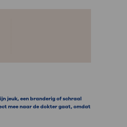
: naar uw dossier
Inloggen MijnOLVG
n jeuk, een branderig of schraal
direct mee naar de dokter gaat, omdat