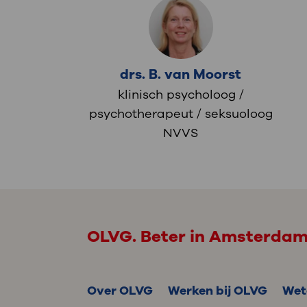
drs. B. van Moorst
klinisch psycholoog /
psychotherapeut / seksuoloog
NVVS
OLVG. Beter in Amsterda
Over OLVG
Werken bij OLVG
Wet