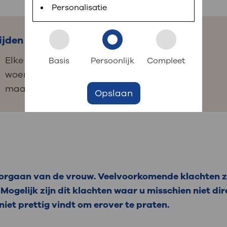
 informatie
r digitaal kunt regelen. Met MijnOLVG kunnen
Personalisatie
ijden spreekuur
Contact
k aan OLVG
s meer
Elke eerste
020 510 88 88
Basis
Persoonlijk
Compleet
woensdag van de
maand
Opslaan
jf in OLVG
ij OLVG
sorgaan van de vrouw. Veelvoorkomende klachten zij
a. Mogelijk zijn dit klachten waar u misschien niet 
 niet prettig vindt om erover te praten.