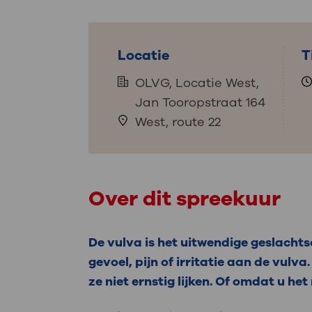
Medische
steeds verder uit, zodat u zelf mee
we u sneller helpen.
Locatie
T
Uw bezoe
Direct naar MijnOLVG
Lee
OLVG, Locatie West,
Jan Tooropstraat 164
West, route 22
Uw verbli
Over dit spreekuur
Werken b
De vulva is het uitwendige geslacht
gevoel, pijn of irritatie aan de vulv
Contact
ze niet ernstig lijken. Of omdat u het