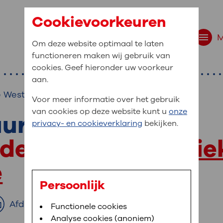
Cookievoorkeuren
Om deze website optimaal te laten
functioneren maken wij gebruik van
cookies. Geef hieronder uw voorkeur
aan.
e West)
Voor meer informatie over het gebruik
van cookies op deze website kunt u
onze
uur
r bent u naar op zo
privacy- en cookieverklaring
bekijken.
 website navigatie
uden door
Poliklinie
e uw medische gegevens
e
en
Persoonlijk
van OLVG. In MijnOLVG kunt u uw medische
Afdrukken
Bloedafname
Functionele cookies
,
MijnOLVG
,
Digitalisering
neer het u uitkomt. OLVG breidt MijnOLVG
Analyse cookies (anoniem)