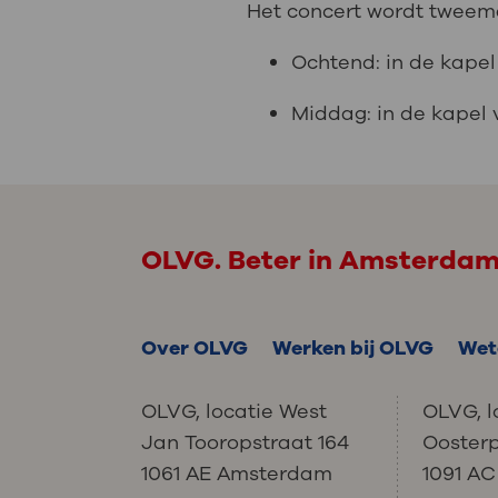
Het concert wordt tweem
Ochtend: in de kape
Middag: in de kapel
OLVG. Beter in Amsterda
Over OLVG
Werken bij OLVG
Wet
OLVG, locatie West
OLVG, l
Jan Tooropstraat 164
Ooster
1061 AE Amsterdam
1091 A