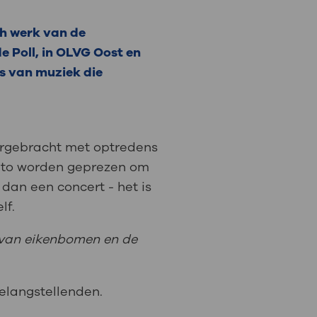
h werk van de
: naar uw dossier
 Poll, in OLVG Oost en
Inloggen MijnOLVG
is van muziek die
doorgebracht met optredens
nato worden geprezen om
 dan een concert - het is
lf.
t van eikenbomen en de
belangstellenden.