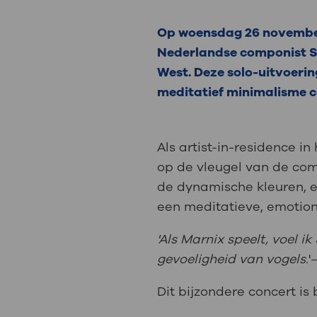
Medische
steeds verder uit, zodat u zelf mee
we u sneller helpen.
Op woensdag 26 november 
Nederlandse componist Si
Uw bezoe
Direct naar MijnOLVG
Lee
West. Deze solo-uitvoerin
meditatief minimalisme 
Uw verbli
Als artist-in-residence i
op de vleugel van de com
de dynamische kleuren, em
Werken b
een meditatieve, emotione
'Als Marnix speelt, voel 
gevoeligheid van vogels.
'
Contact
Dit bijzondere concert i