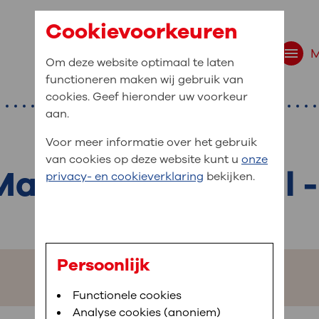
Cookievoorkeuren
Om deze website optimaal te laten
functioneren maken wij gebruik van
cookies. Geef hieronder uw voorkeur
aan.
Voor meer informatie over het gebruik
van cookies op deze website kunt u
onze
arnix van de Poll 
r bent u naar op zo
privacy- en cookieverklaring
bekijken.
 website navigatie
e uw medische gegevens
en
Persoonlijk
van OLVG. In MijnOLVG kunt u uw medische
Bloedafname
Functionele cookies
,
MijnOLVG
,
Digitalisering
neer het u uitkomt. OLVG breidt MijnOLVG
Analyse cookies (anoniem)