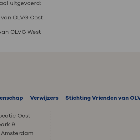
aal uitgevoerd:
l van OLVG Oost
 van OLVG West
m
enschap
Verwijzers
Stichting Vrienden van OL
ocatie Oost
park 9
C Amsterdam