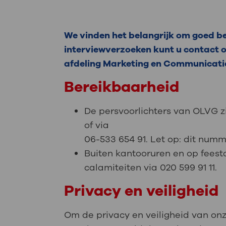
Medische
steeds verder uit, zodat u zelf mee
we u sneller helpen.
We vinden het belangrijk om goed ber
Uw bezoe
interviewverzoeken kunt u contact 
Direct naar MijnOLVG
Lee
afdeling Marketing en Communicati
Bereikbaarheid
Uw verbli
De persvoorlichters van OLVG z
of via
06-533 654 91. Let op: dit num
Werken b
Buiten kantooruren en op feestd
calamiteiten via 020 599 91 11.
Privacy en veiligheid
Contact
Om de privacy en veiligheid van on