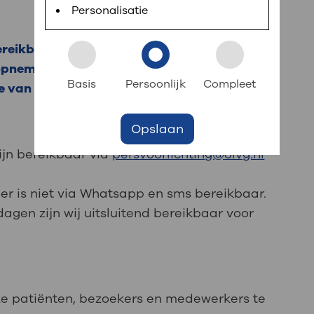
 informatie
r digitaal kunt regelen. Met MijnOLVG kunnen
Personalisatie
eikbaar te zijn voor de pers. Bij vragen of
k aan OLVG
opnemen met de persvoorlichters van de
s meer
Basis
Persoonlijk
Compleet
e van OLVG.
Opslaan
jf in OLVG
ijn bereikbaar via
persvoorlichting@olvg.nl
mer is niet via Whatsapp en sms bereikbaar.
ij OLVG
agen zijn wij uitsluitend bereikbaar voor
ze patiënten, bezoekers en medewerkers te