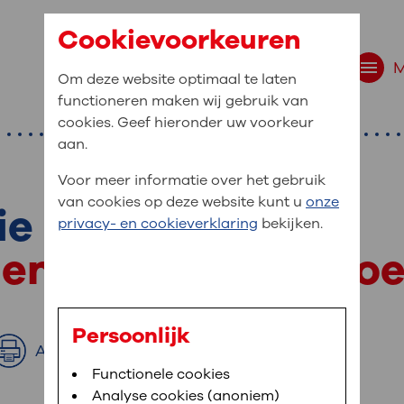
Cookievoorkeuren
Om deze website optimaal te laten
functioneren maken wij gebruik van
cookies. Geef hieronder uw voorkeur
aan.
Voor meer informatie over het gebruik
van cookies op deze website kunt u
onze
ie
r bent u naar op zo
privacy- en cookieverklaring
bekijken.
 website navigatie
 en interviewverzo
e uw medische gegevens
en
Persoonlijk
Afdrukken
van OLVG. In MijnOLVG kunt u uw medische
Bloedafname
Functionele cookies
,
MijnOLVG
,
Digitalisering
neer het u uitkomt. OLVG breidt MijnOLVG
Analyse cookies (anoniem)