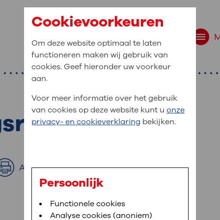
Cookievoorkeuren
Om deze website optimaal te laten
functioneren maken wij gebruik van
cookies. Geef hieronder uw voorkeur
aan.
Voor meer informatie over het gebruik
van cookies op deze website kunt u
onze
sraad
r bent u naar op zo
privacy- en cookieverklaring
bekijken.
 website navigatie
e uw medische gegevens
Afdrukken
en
Persoonlijk
van OLVG. In MijnOLVG kunt u uw medische
Bloedafname
Functionele cookies
,
MijnOLVG
,
Digitalisering
neer het u uitkomt. OLVG breidt MijnOLVG
Analyse cookies (anoniem)