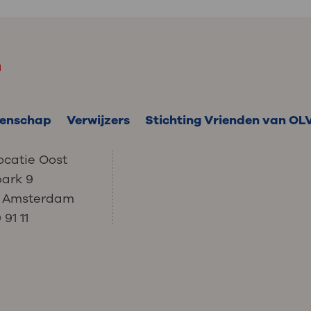
m
enschap
Verwijzers
Stichting Vrienden van OL
ocatie Oost
park 9
C Amsterdam
91 11