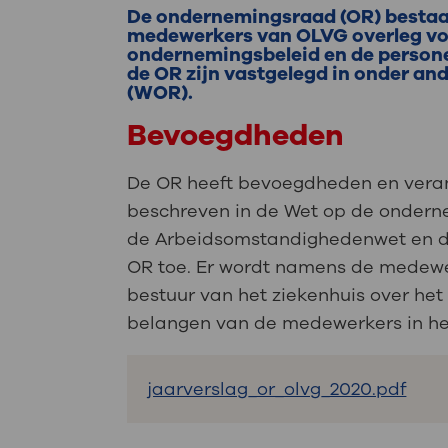
Medische
steeds verder uit, zodat u zelf mee
De ondernemingsraad (OR) bestaa
medewerkers van OLVG overleg vo
we u sneller helpen.
ondernemingsbeleid en de persone
de OR zijn vastgelegd in onder a
(WOR).
Uw bezoe
Direct naar MijnOLVG
Lee
Bevoegdheden
De OR heeft bevoegdheden en veran
Uw verbli
beschreven in de Wet op de onder
de Arbeidsomstandighedenwet en 
OR toe. Er wordt namens de medewe
Werken b
bestuur van het ziekenhuis over he
belangen van de medewerkers in het
Contact
jaarverslag_or_olvg_2020.pdf