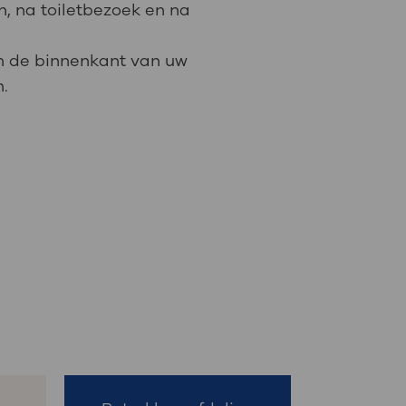
n, na toiletbezoek en na
in de binnenkant van uw
n.