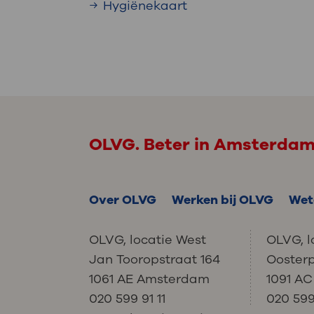
Hygiënekaart
OLVG. Beter in Amsterda
Over OLVG
Werken bij OLVG
Wet
OLVG, locatie West
OLVG, l
Jan Tooropstraat 164
Ooster
1061 AE Amsterdam
1091 A
020 599 91 11
020 599 