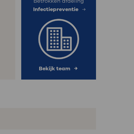
Betrokken afdeling
Infectiepreventie
Bekijk team