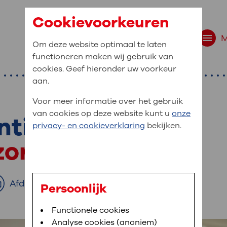
Cookievoorkeuren
Om deze website optimaal te laten
functioneren maken wij gebruik van
cookies. Geef hieronder uw voorkeur
aan.
Voor meer informatie over het gebruik
van cookies op deze website kunt u
onze
ntie
r bent u naar op zo
privacy- en cookieverklaring
bekijken.
 website navigatie
 zorg
e uw medische gegevens
en
Afdrukken
Persoonlijk
van OLVG. In MijnOLVG kunt u uw medische
Bloedafname
Functionele cookies
,
MijnOLVG
,
Digitalisering
neer het u uitkomt. OLVG breidt MijnOLVG
Analyse cookies (anoniem)