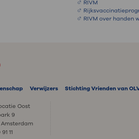
RIVM
Rijksvaccinatiepr
RIVM over handen 
m
enschap
Verwijzers
Stichting Vrienden van OL
ocatie Oost
park 9
C Amsterdam
91 11