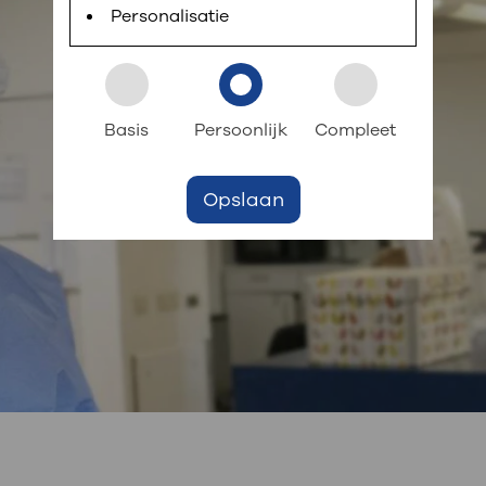
 informatie
r digitaal kunt regelen. Met MijnOLVG kunnen
Personalisatie
k aan OLVG
s meer
Basis
Persoonlijk
Compleet
Opslaan
jf in OLVG
ij OLVG