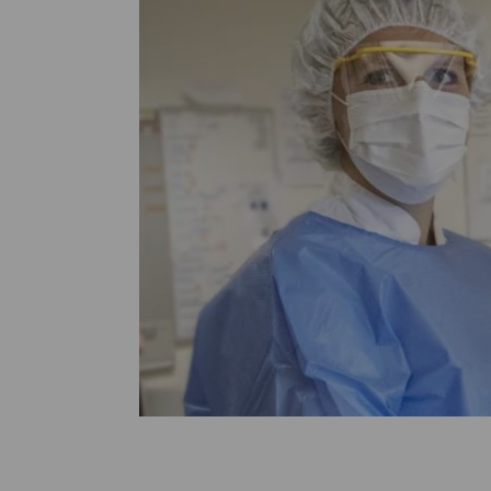
Medische
steeds verder uit, zodat u zelf mee
we u sneller helpen.
Uw bezoe
Direct naar MijnOLVG
Lee
Uw verbli
Werken b
Contact