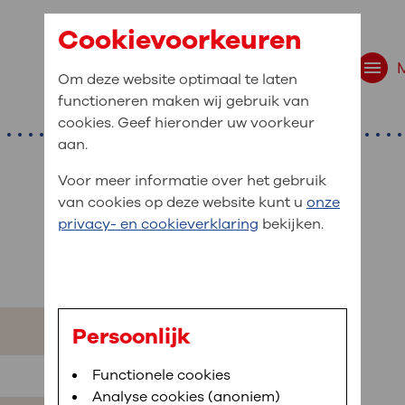
Cookievoorkeuren
Om deze website optimaal te laten
functioneren maken wij gebruik van
cookies. Geef hieronder uw voorkeur
aan.
Voor meer informatie over het gebruik
van cookies op deze website kunt u
onze
t are you looking f
privacy- en cookieverklaring
bekijken.
site navigation
ient at OLVG
t to OLVG
u can view your personal medical record
Persoonlijk
. To be able to use MijnOLVG you need a
arched:
Bloedafname
Functionele cookies
,
MijnOLVG
,
Digitalisering
le phone number and/or e-mail address.
Analyse cookies (anoniem)