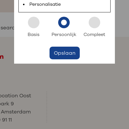
Personalisatie
r search term or go back to the homepage.
Basis
Persoonlijk
Compleet
Opslaan
am
ocation Oost
park 9
C Amsterdam
91 11